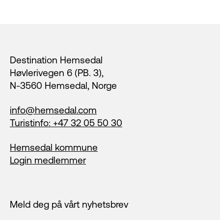
Footer
Destination Hemsedal
Høvlerivegen 6 (PB. 3),
N-3560 Hemsedal, Norge
info@hemsedal.com
Turistinfo: +47 32 05 50 30
Hemsedal kommune
Login medlemmer
Meld deg på vårt nyhetsbrev