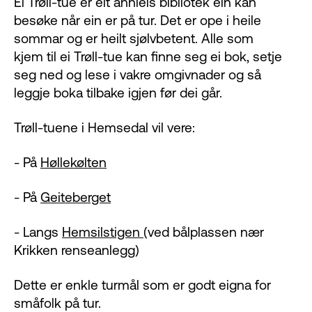
Ei Trøll-tue er eit annleis bibliotek ein kan
besøke når ein er på tur. Det er ope i heile
sommar og er heilt sjølvbetent. Alle som
kjem til ei Trøll-tue kan finne seg ei bok, setje
seg ned og lese i vakre omgivnader og så
leggje boka tilbake igjen før dei går.
Trøll-tuene i Hemsedal vil vere:
- På
Høllekølten
- På
Geiteberget
- Langs
Hemsilstigen
(ved bålplassen nær
Krikken renseanlegg)
Dette er enkle turmål som er godt eigna for
småfolk på tur.