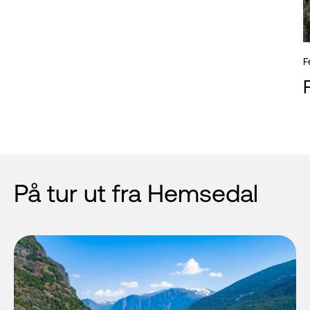
F
På tur ut fra Hemsedal