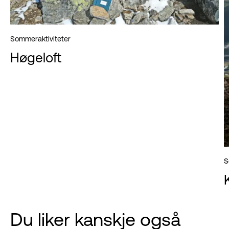
Sommeraktiviteter
Høgeloft
S
Du liker kanskje også