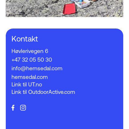
Kontakt
Høvlerivegen 6
+47 32 05 50 30
info@hemsedal.com
hemsedal.com
Link til UT.no
Link til OutdoorActive.com