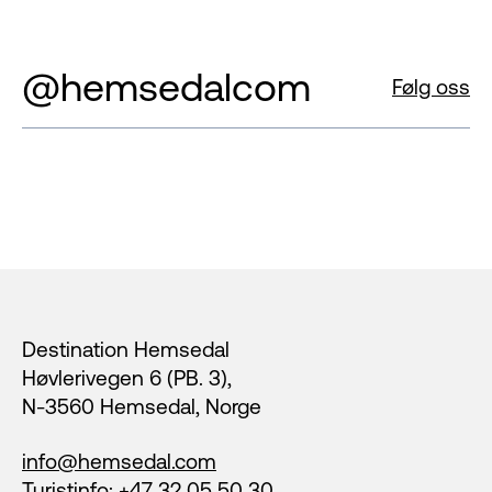
@hemsedalcom
Følg oss
Footer
Destination Hemsedal
Høvlerivegen 6 (PB. 3),
N-3560 Hemsedal, Norge
info@hemsedal.com
Turistinfo: +47 32 05 50 30