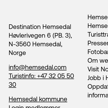
Footer
Hemsed
Hemse
Destination Hemsedal
Turisttr
Høvlerivegen 6 (PB. 3),
Presse
N-3560 Hemsedal,
Fotoba
Norge
Om we
info@hemsedal.com
Visit N
Turistinfo: +47 32 05 50
Jobb i
30
Oppda
inform
Hemsedal kommune
Login medlemmer