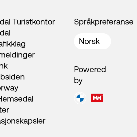
al Turistkontor
Språkpreferanse
dal
afikklag
meldinger
nk
Powered
bsiden
by
orway
 Hemsedal
ter
asjonskapsler