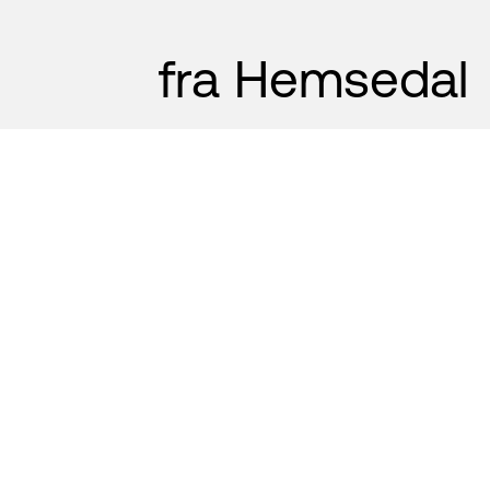
fra Hemsedal
Sjekk Hemsedal-appen for
oversikt turstier, langrennsløyper,
morsomme aktiviteter året rundt,
velvære, restauranter, shopping og
mer! Vi tilbyr også fysiske
oversiktskart for hver sesong for å
hjelpe deg i gang, og deretter kan
du finne mer informasjon på
hemsedal.com eller i vår app.