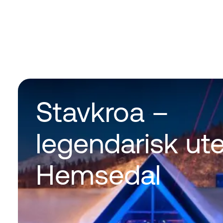
Stavkroa –
legendarisk utel
Hemsedal