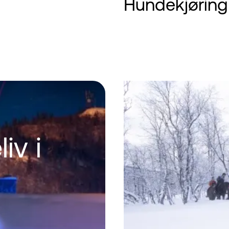
Hundekjørin
iv i