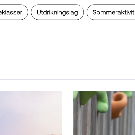
eklasser
Utdrikningslag
Sommeraktivit