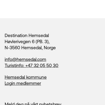
Footer
Destination Hemsedal
Høvlerivegen 6 (PB. 3),
N-3560 Hemsedal, Norge
info@hemsedal.com
Turistinfo: +47 32 05 50 30
Hemsedal kommune
Login medlemmer
Meld deg på vårt nyhetsbrev