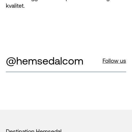
kvalitet.
@hemsedalcom
Follow us
Footer
Destination Hemsedal