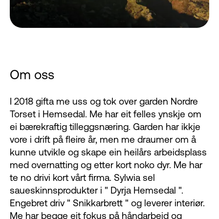
Om oss
I 2018 gifta me uss og tok over garden Nordre
Torset i Hemsedal. Me har eit felles ynskje om
ei bærekraftig tilleggsnæring. Garden har ikkje
vore i drift på fleire år, men me draumer om å
kunne utvikle og skape ein heilårs arbeidsplass
med overnatting og etter kort noko dyr. Me har
te no drivi kort vårt firma. Sylwia sel
saueskinnsprodukter i " Dyrja Hemsedal ".
Engebret driv " Snikkarbrett " og leverer interiør.
Me har begge eit fokus på håndarbeid og