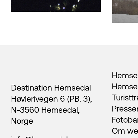
Footer
Hemsed
Hemse
Destination Hemsedal
Turisttr
Høvlerivegen 6 (PB. 3),
Presse
N-3560 Hemsedal,
Fotoba
Norge
Om we