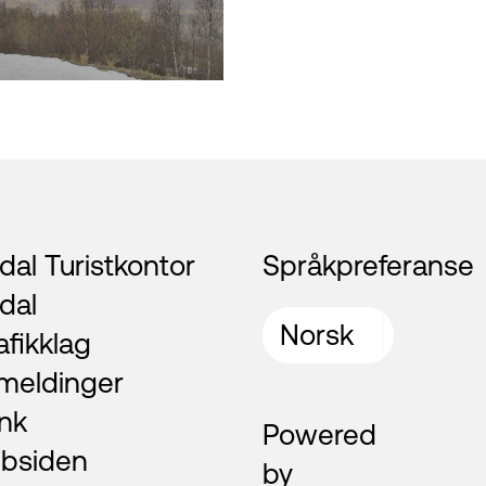
al Turistkontor
Språkpreferanse
dal
afikklag
meldinger
nk
Powered
bsiden
by