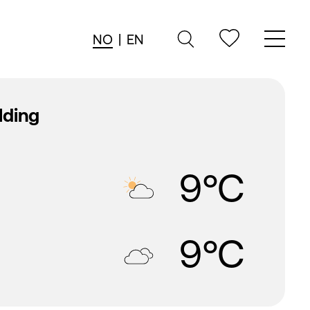
NO
|
EN
lding
g
9°C
g
9°C