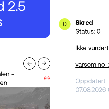
d 2.5
s
Skred
0
Status: 0
Ikke vurdert
→
→
varsom.no 
len -
Flævasshytta
Oppdatert
sen
07.08.2026