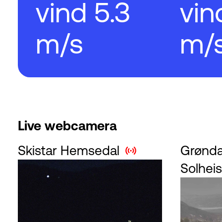
vind 5.3
vin
m/s
m/
Live webcamera
Skistar Hemsedal
Grønda
Solhei