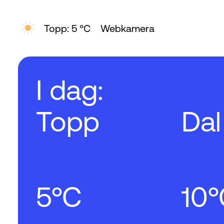
Topp: 5 °C
Webkamera
I dag:
Topp
Dal
5°C
10