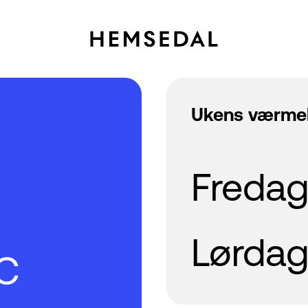
Ukens værme
Freda
Lørda
°C