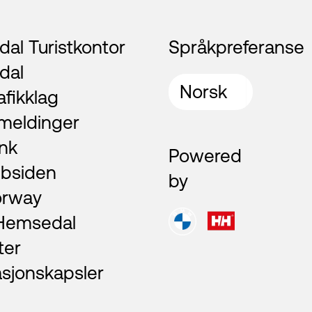
al Turistkontor
Språkpreferanse
dal
afikklag
meldinger
nk
Powered
bsiden
by
orway
 Hemsedal
ter
asjonskapsler