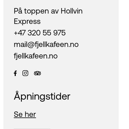
På toppen av Hollvin
Express
+47 320 55 975
mail@fjellkafeen.no
fjellkafeen.no
Åpningstider
Se her