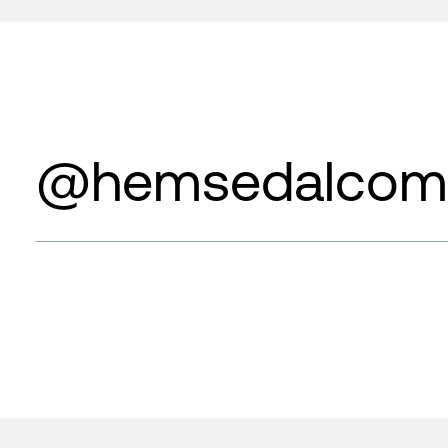
@hemsedalcom