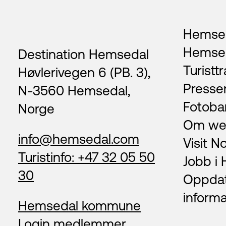
Footer
Hemsed
Hemse
Destination Hemsedal
Turisttr
Høvlerivegen 6 (PB. 3),
Presse
N-3560 Hemsedal,
Fotoba
Norge
Om we
info@hemsedal.com
Visit N
Turistinfo: +47 32 05 50
Jobb i
30
Oppda
inform
Hemsedal kommune
Login medlemmer