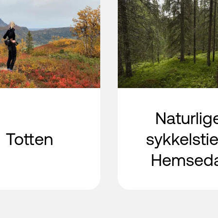
Naturlig
Totten
sykkelstie
Hemseda