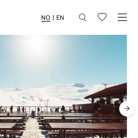
NO
|
EN
→