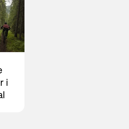
e
r i
l