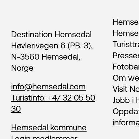
Footer
Hemsed
Hemse
Destination Hemsedal
Turisttr
Høvlerivegen 6 (PB. 3),
Presse
N-3560 Hemsedal,
Fotoba
Norge
Om we
info@hemsedal.com
Visit N
Turistinfo: +47 32 05 50
Jobb i
30
Oppda
inform
Hemsedal kommune
Login medlemmer