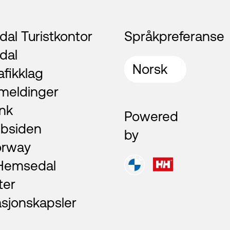
al Turistkontor
Språkpreferanse
dal
afikklag
meldinger
nk
Powered
bsiden
by
orway
 Hemsedal
ter
asjonskapsler