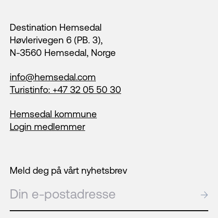
Footer
Destination Hemsedal
Høvlerivegen 6 (PB. 3),
N-3560 Hemsedal, Norge
info@hemsedal.com
Turistinfo: +47 32 05 50 30
Hemsedal kommune
Login medlemmer
Meld deg på vårt nyhetsbrev
E-post
→