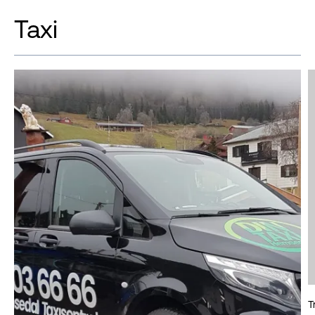
Taxi
T