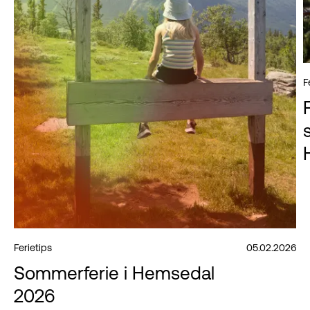
F
Ferietips
05.02.2026
Sommerferie i Hemsedal
2026