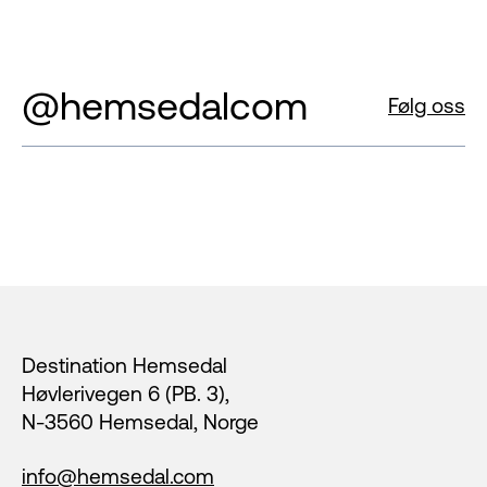
@hemsedalcom
Følg oss
Footer
Destination Hemsedal
Høvlerivegen 6 (PB. 3),
N-3560 Hemsedal, Norge
info@hemsedal.com