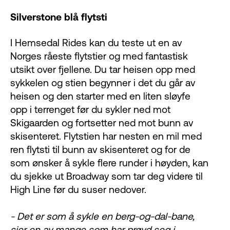
Silverstone blå flytsti
I Hemsedal Rides kan du teste ut en av
Norges råeste flytstier og med fantastisk
utsikt over fjellene. Du tar heisen opp med
sykkelen og stien begynner i det du går av
heisen og den starter med en liten sløyfe
opp i terrenget før du sykler ned mot
Skigaarden og fortsetter ned mot bunn av
skisenteret. Flytstien har nesten en mil med
ren flytsti til bunn av skisenteret og for de
som ønsker å sykle flere runder i høyden, kan
du sjekke ut Broadway som tar deg videre til
High Line før du suser nedover.
- Det er som å sykle en berg-og-dal-bane,
sier en av mange som har prøvd seg i