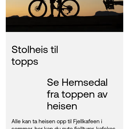
Stolheis til
topps
Se Hemsedal
fra toppen av
heisen
Alle kan ta heisen opp til Fjellkafeen i
sommer, her kan du nyte fjellturer, kafekos